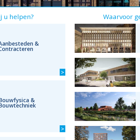
 u helpen?
Waarvoor g
Aanbesteden &
Contracteren
>
Bouwfysica &
Bouwtechniek
>