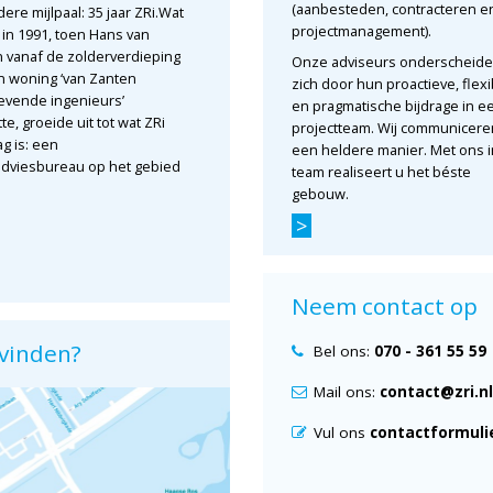
(aanbesteden, contracteren e
dere mijlpaal: 35 jaar ZRi.Wat
Op do
16 juli 2026
projectmanagement).
in 1991, toen Hans van
mee m
Een succesvolle aanbesteding
 vanaf de zolderverdieping
de Bo
Onze adviseurs onderscheid
stopt niet bij de gunning. Juist
jn woning ‘van Zanten
fiets
zich door hun proactieve, flex
daarna begint het: zorgen dat
vende ingenieurs’
door B
en pragmatische bijdrage in e
afspraken worden nagekomen,
te, groeide uit tot wat ZRi
bouwse
projectteam. Wij communicere
risico’s tijdig in beeld zijn en
g is: een
Prins
een heldere manier. Met ons 
ambities uit de aanbieding
dviesbureau op het gebied
Kinder
team realiseert u het béste
daadwerkelijk worden
Prinse
gebouw.
waargemaakt. Met
contractmanagement ondersteunt
>
>
ZRi opdrachtgevers om...
>
Neem contact op
 vinden?
Bel ons:
070 - 361 55 59
Mail ons:
contact@zri.nl
Vul ons
contactformuli