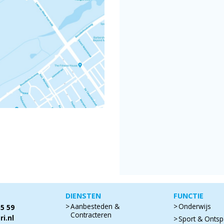
DIENSTEN
FUNCTIE
Aanbesteden &
Onderwijs
55 59
Contracteren
i.nl
Sport & Onts