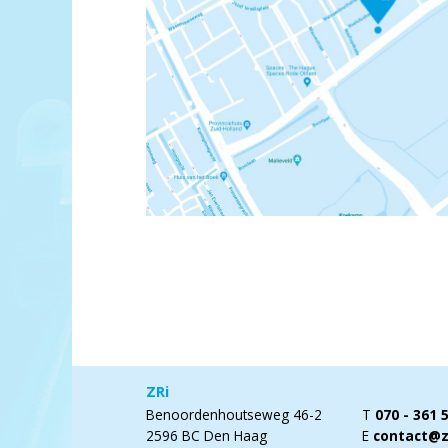
ZRi
Benoordenhoutseweg 46-2
T
070 - 361 
2596 BC Den Haag
E
contact@zr