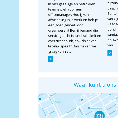
bijzon
In ons gezellige en betrokken
begon 
team is plek voor een
Zanten
officemanager. Hou jij van
van zi
afwisseling in je werk en heb je
Raadge
een goed gevoel voor
opricht
organiseren? Ben jij iemand die
vandaa
servicegericht is, snel schakelt en
bouwa
overzicht houdt, ook als er veel
van...
tegelijk speelt? Dan maken we
graag kennis...
>
>
Waar kunt u ons