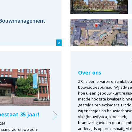
Bouwmanagement
>
Over ons
ZRi is een ervaren en ambitie
bouwadviesbureau. Wij advis
hoe u een gebouw kunt realis
met de hoogste kwaliteit binn
gestelde projectkaders. Dit d
wij enerzijds op bouwtechnis
bestaat 35 jaar!
BinckPARK:
Dan
vlak (bouwfysica, akoestiek,
contractmanagement
don
brandveiligheid en duurzaamh
2026
in de praktijk
anderzijds op procesmatig vla
maand vieren we een
26 juni