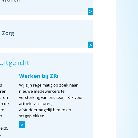
>
Zorg
>
Uitgelicht
Werken bij ZRi
us
Wij zijn regelmatig op zoek naar
eren
nieuwe medewerkers ter
eren
versterking van ons team! Klik voor
en de
actuele vacatures,
oen
afstudeermogelijkheden en
ch
stageplekken.
k aan onze
David over zijn stage
In 
>
ateurs!
bij ZRi
hou
eid),
k
 2026
17 juni 2026
12 juni