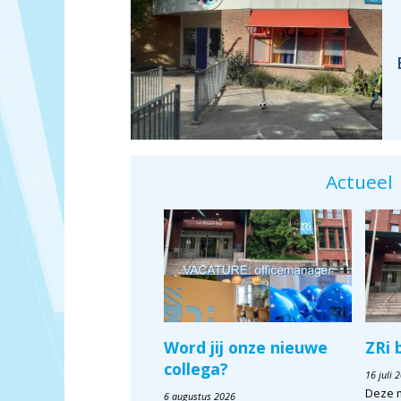
Actueel
Word jij onze nieuwe
ZRi 
collega?
16 juli 
Deze 
6 augustus 2026